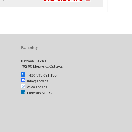
Kontakty
Kafkova 1853/3
702 00 Moravská Ostrava,
+420 595 691 150
info@accs.cz
www.accs.cz
LinkedIn ACCS