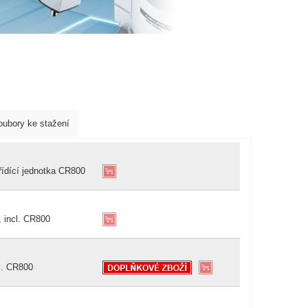
oubory ke stažení
ídící jednotka CR800
 incl. CR800
l. CR800