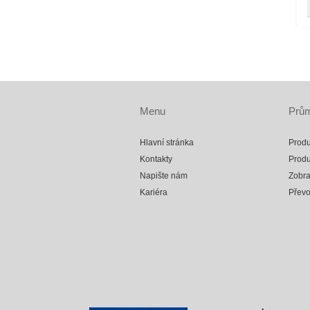
Menu
Prům
Hlavní stránka
Produ
Kontakty
Produ
Napište nám
Zobra
Kariéra
Přev