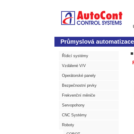
Průmyslová automatizace
Řídicí systémy
Vzdálené V/V
Operátorské panely
Bezpečnostní prvky
Frekvenční měniče
Servopohony
CNC Systémy
Roboty