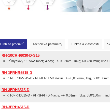
Přehled produktů
Technické parametry
Funkce a vlastnosti
S
RH-10CRH6030-D-S15
Průmyslový SCARA robot; 4-osy; +/- 0,02mm; 10kg; 600/300mm; IP20; ř
RH-1FRHR5515-D
RH-1FRHR5515-D - RH-1FRHR-D 4-axis, +/- 0,012mm, 1kg, 550/150mm,
RH-3FRH3515-D
RH-3FRH3515-D - RH-3FRH-D 4-axis, +/- 0,01mm, 3kg, 350/150mm, inc
RH-3FRH4515-D