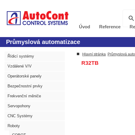
Úvod
Reference
Re
Průmyslová automatizace
Hlavní stránka
Průmyslová aut
Řídicí systémy
R32TB
Vzdálené V/V
Operátorské panely
Bezpečnostní prvky
Frekvenční měniče
Servopohony
CNC Systémy
Roboty