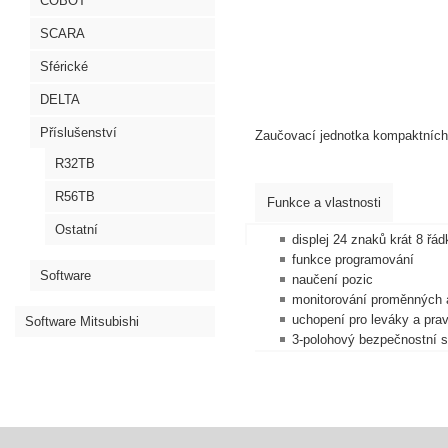
COBOT
SCARA
Sférické
DELTA
Příslušenství
Zaučovací jednotka kompaktních
R32TB
R56TB
Funkce a vlastnosti
Ostatní
displej 24 znaků krát 8 řád
funkce programování
Software
naučení pozic
monitorování proměnných 
uchopení pro leváky a pra
Software Mitsubishi
3-polohový bezpečnostní 