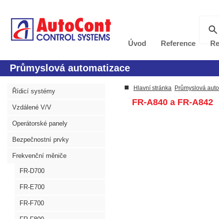
Úvod
Reference
Re
Průmyslová automatizace
Hlavní stránka
Průmyslová aut
Řídicí systémy
FR-A840 a FR-A842
Vzdálené V/V
Operátorské panely
Bezpečnostní prvky
Frekvenční měniče
FR-D700
FR-E700
FR-F700