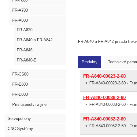
FR-F800
FR-A700
FR-A800
FR-A820
FR-A840 a FR-A842
FR-A840 a FR-A842 je řada frekv
FR-A846
FR-A840-E
Produkty
Technické para
FR-CS80
FR-A840-00023-2-60
FR-A840-00023-2-60 - Fr.mě
FR-E800
FR-D800
FR-A840-00038-2-60
Příslušenství a jiné
FR-A840-00038-2-60 - Fr.mě
Servopohony
FR-A840-00052-2-60
FR-A840-00052-2-60 - Fr.mě
CNC Systémy