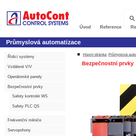
Úvod
Reference
Re
Průmyslová automatizace
Hlavní stránka
Průmyslová aut
Řídicí systémy
Bezpečnostní prvky
Vzdálené V/V
Operátorské panely
Bezpečnostní prvky
Safety kontrolér WS
Safety PLC QS
Frekvenční měniče
Servopohony