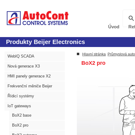
Úvod
Re
Produkty Beijer Electronics
Hlavní stránka
Průmyslová aut
WebIQ SCADA
BoX2 pro
Nová generace X3
HMI panely generace X2
Frekvenční měniče Beijer
Řídicí systémy
IoT gateways
BoX2 base
BoX2 pro