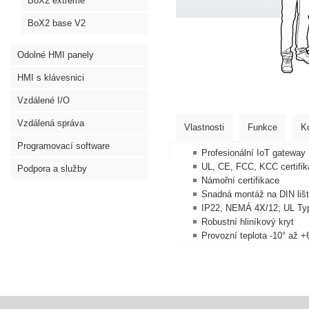
BoX2 extreme
BoX2 base V2
Odolné HMI panely
HMI s klávesnici
Vzdálené I/O
Vzdálená správa
Vlastnosti
Funkce
K
Programovací software
Profesionální IoT gateway
UL, CE, FCC, KCC certifi
Podpora a služby
Námořní certifikace
Snadná montáž na DIN liš
IP22, NEMÁ 4X/12; UL Ty
Robustní hliníkový kryt
Provozní teplota -10° až +