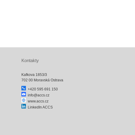
Kontakty
Kafkova 1853/3
702 00 Moravská Ostrava
+420 595 691 150
info@accs.cz
www.accs.cz
LinkedIn ACCS