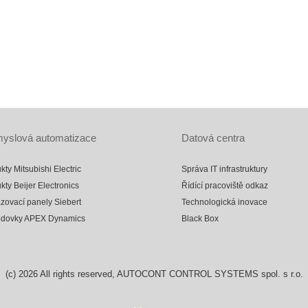
yslová automatizace
Datová centra
kty Mitsubishi Electric
Správa IT infrastruktury
kty Beijer Electronics
Řídící pracoviště odkaz
zovací panely Siebert
Technologická inovace
odovky APEX Dynamics
Black Box
(c)
2026
All rights reserved, AUTOCONT CONTROL SYSTEMS spol. s r.o.