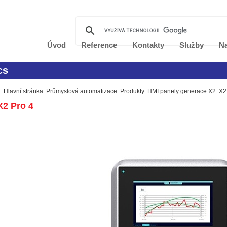
Úvod
Reference
Kontakty
Služby
Na
cs
Hlavní stránka
Průmyslová automatizace
Produkty
HMI panely generace X2
X2
2 Pro 4