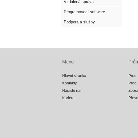
Vzdálená správa
Programovací software
Podpora a služby
Menu
Prům
Hlavní stránka
Produ
Kontakty
Produ
Napište nám
Zobra
Kariéra
Přev