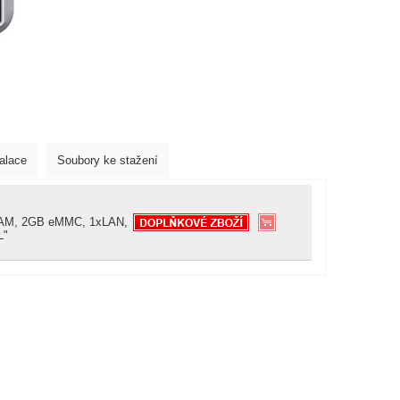
talace
Soubory ke stažení
B RAM, 2GB eMMC, 1xLAN,
L"