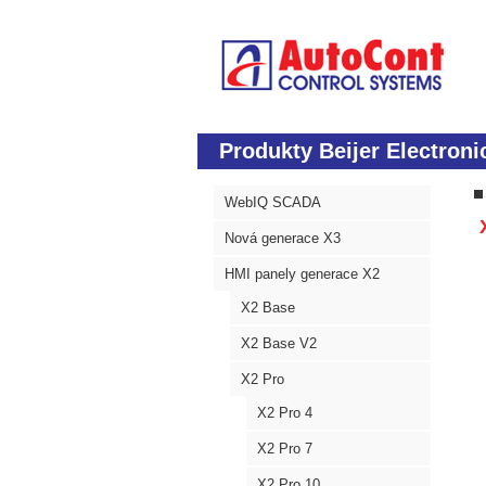
Produkty Beijer Electroni
WebIQ SCADA
X
Nová generace X3
HMI panely generace X2
X2 Base
X2 Base V2
X2 Pro
X2 Pro 4
X2 Pro 7
X2 Pro 10