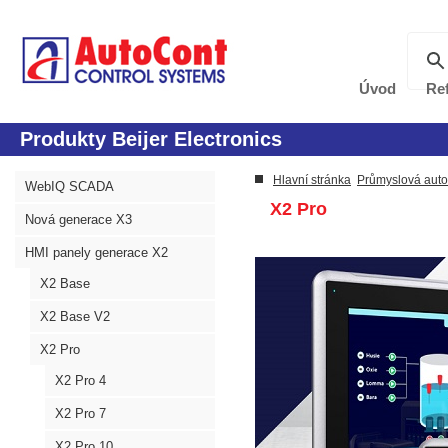
Úvod
Re
Produkty Beijer Electronics
Hlavní stránka
Průmyslová aut
WebIQ SCADA
X2 Pro
Nová generace X3
HMI panely generace X2
X2 Base
X2 Base V2
X2 Pro
X2 Pro 4
X2 Pro 7
X2 Pro 10