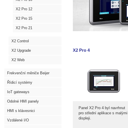
X2 Pro 12
X2 Pro 15
X2 Pro 21
X2 Control
X2 Pro 4
X2 Upgrade
X2 Web
Frekvenční měniče Beijer
Řídicí systémy
IoT gateways
Odolné HMI panely
Panel X2 Pro 4 byl navrhnut
HMI s klávesnici
pro střední aplikace s malými
displeji.
Vzdálené I/O