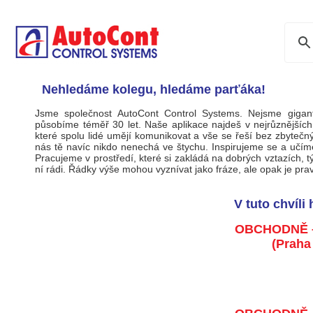
Nehledáme kolegu, hledáme parťáka!
Jsme společnost AutoCont Control Systems. Nejsme gigan
působíme téměř 30 let. Naše aplikace najdeš v nejrůznějších 
které spolu lidé umějí komunikovat a vše se řeší bez zbyteč
nás tě navíc nikdo nenechá ve štychu. Inspirujeme se a učíme 
Pracujeme v prostředí, které si zakládá na dobrých vztazích,
ní rádi. Řádky výše mohou vyznívat jako fráze, ale opak je pra
V tuto chvíli
OBCHODNĚ 
(Praha