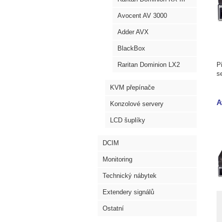
Avocent AV 3000
Adder AVX
BlackBox
Raritan Dominion LX2
P
s
KVM přepínače
A
Konzolové servery
LCD šuplíky
DCIM
Monitoring
Technický nábytek
Extendery signálů
Ostatní