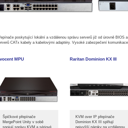
řepínače poskytující lokální a vzdálenou správu serverů již od úrovně BIOS a
erverů CATx kabely a kabelovými adaptéry. Vysoké zabezpečení komunikace
vocent MPU
Raritan Dominion KX III
Špičkové přepínače
KVM over IP přepínače
MergePoint Unity v sobě
Dominion KX III splňují
spojují správu KVM a sériové
nejvyšší nároky na vzdálenou