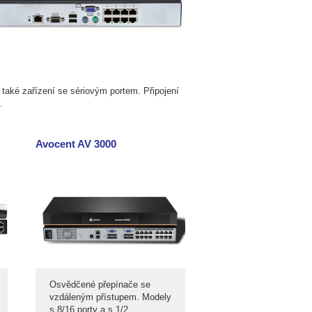
 také zařízení se sériovým portem. Připojení
.
Avocent AV 3000
Osvědčené přepínače se
vzdáleným přístupem. Modely
s 8/16 porty a s 1/2