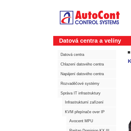
Datová centra a velíny
Datová centra
K
Chlazení datového centra
Napájení datového centra
Rozvaděčové systémy
Správa IT infrastruktury
Infrastrukturní zařízení
KVM přepínače over IP
Avocent MPU
Raritan Dominion KX III