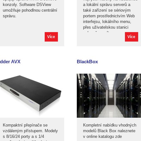
konzoly. Software DSView
a lokální správu serverů a
umožňuje pohodlnou centrální
také zařízení se sériovým
správu.
portem prostřednictvím Web
interfejsu, lokálního menu,
přes uživatelskou stanici
nebo přes software
Více
Více
CommandCenter. Podporují
všechna obvyklá rozhraní.
Splňují vysoké nároky na
zabezpečení. Různé modely
dder AVX
BlackBox
přepínačů jsou škálovány pro
nasazení v datových centrech
s vysokou hustotou instalace
i pro instalaci na vzdálených
pobočkách s několika nebo
dokonce s jedním serverem.
Kompaktní přepínače se
Kompletní nabídku vhodných
vzdáleným přístupem. Modely
modelů Black Box naleznete
s 8/16/24 porty a s 1/4
v online katalogu zde