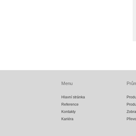
Menu
Prům
Hlavní stránka
Produ
Reference
Produ
Kontakty
Zobra
Kariéra
Přev