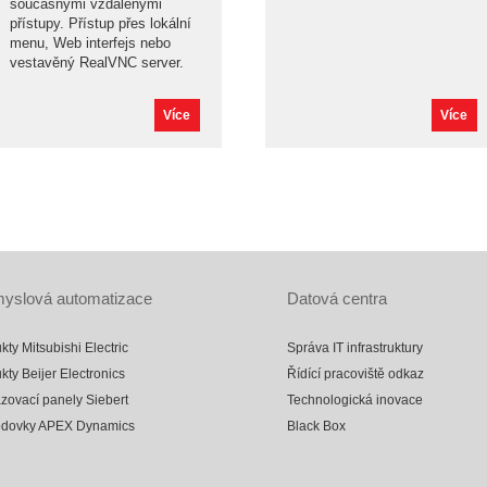
současnými vzdálenými
přístupy. Přístup přes lokální
menu, Web interfejs nebo
vestavěný RealVNC server.
Více
Více
yslová automatizace
Datová centra
kty Mitsubishi Electric
Správa IT infrastruktury
kty Beijer Electronics
Řídící pracoviště odkaz
zovací panely Siebert
Technologická inovace
odovky APEX Dynamics
Black Box