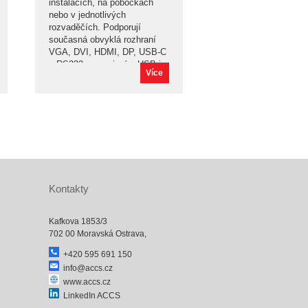
instalacích, na pobočkách
nebo v jednotlivých
rozvaděčích. Podporují
současná obvyklá rozhraní
VGA, DVI, HDMI, DP, USB-C
a RS232 ve spojení s USB i
Více
PS2. Mají vestavěný IP
přístup pro vzdálenou správu
serverů. Poskytují vysokou
úroveň zabezpečení přístupu.
Kontakty
Kafkova 1853/3
702 00 Moravská Ostrava,
+420 595 691 150
info@accs.cz
www.accs.cz
LinkedIn ACCS