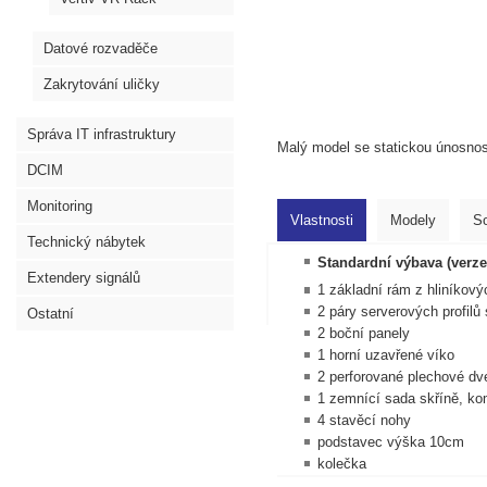
Datové rozvaděče
Zakrytování uličky
Správa IT infrastruktury
Malý model se statickou únosno
DCIM
Monitoring
Vlastnosti
Modely
So
Technický nábytek
Standardní výbava (verze
Extendery signálů
1 základní rám z hliníkovýc
2 páry serverových profilů
Ostatní
2 boční panely
1 horní uzavřené víko
2 perforované plechové dv
1 zemnící sada skříně, ko
4 stavěcí nohy
podstavec výška 10cm
kolečka