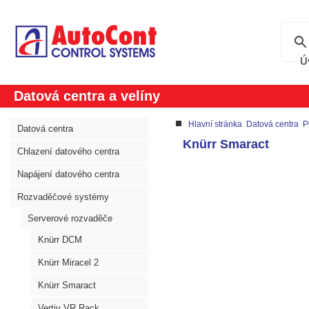
Ú
Datová centra a velíny
Hlavní stránka
Datová centra
P
Datová centra
Knürr Smaract
Chlazení datového centra
Napájení datového centra
Rozvaděčové systémy
Serverové rozvaděče
Knürr DCM
Knürr Miracel 2
Knürr Smaract
Vertiv VR Rack