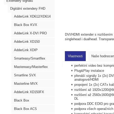
Extendery signálů
Digitální extendery FHD
AdderLink XD612/XD614
Black Box KVX
AdderLink X-DVI PRO
DVI/HDMI extender s rozlišením 
singlehead i dualhead. Transpar
AdderLink XD150
AdderLink XDIP
Vlastnosti
Naše hodnocen
Smarteasy/Smartflex
perfektní video bez kompr
Mastereasy/Masterflex
Plug&Play instalace
Smartline SVX
přenáší signály 1x (2x) DV
analogové/HDMI
Masterline MVX
propojení 1x (2x) CATx ka
rozlišení až 1920x1200@60H
AdderLink XD150FX
rozlišení až 2560x1600@60H
DL
Black Box
podpora DDC EDID pro graf
Black Box ACS
podpora všech operačních
kompaktní robustní kovov