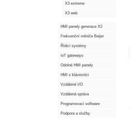
X3 extreme
X3 web
HMI panely generace X2
Frekvenční měniče Beijer
Řídicí systémy
IoT gateways
Odolné HMI panely
HMI s klávesnici
Vzdálené I/O
Vzdálená správa
Programovací software
Podpora a služby