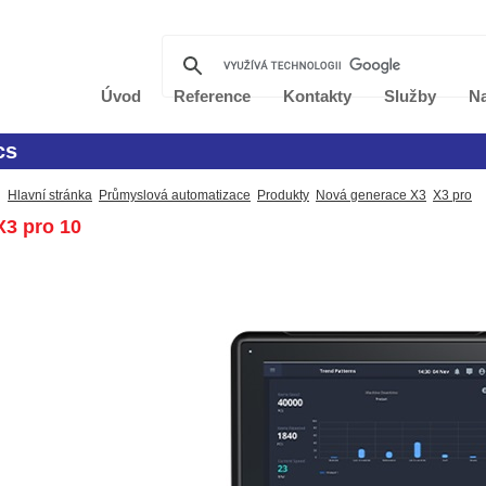
Úvod
Reference
Kontakty
Služby
Na
cs
Hlavní stránka
Průmyslová automatizace
Produkty
Nová generace X3
X3 pro
3 pro 10