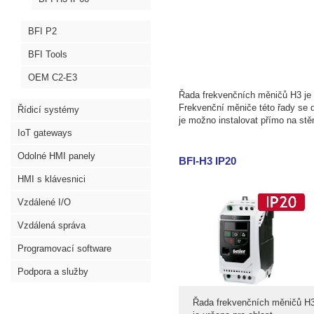
BFI P2
BFI Tools
OEM C2-E3
Řada frekvenčních měničů H3 je u
Frekvenční měniče této řady se d
Řídicí systémy
je možno instalovat přímo na stě
IoT gateways
Odolné HMI panely
BFI-H3 IP20
HMI s klávesnici
Vzdálené I/O
Vzdálená správa
Programovací software
Podpora a služby
Řada frekvenčních měničů H