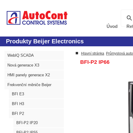
Úvod
Re
Produkty Beijer Electronics
Hlavní stránka
Průmyslová aut
WebIQ SCADA
BFI-P2 IP66
Nová generace X3
HMI panely generace X2
Frekvenční měniče Beijer
BFI E3
BFI H3
BFI P2
BFI-P2 IP20
BFI-P2 IP55