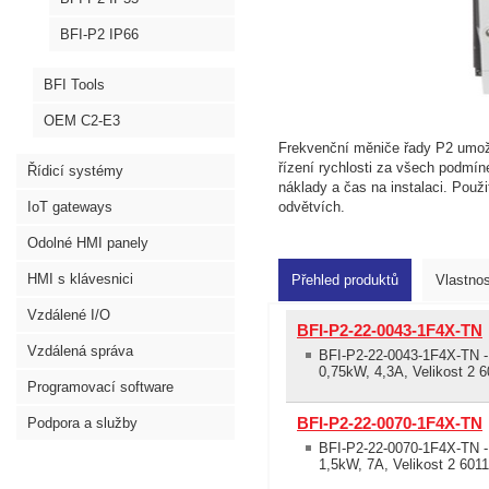
BFI-P2 IP66
BFI Tools
OEM C2-E3
Frekvenční měniče řady P2 umož
řízení rychlosti za všech podmíne
Řídicí systémy
náklady a čas na instalaci. Použ
IoT gateways
odvětvích.
Odolné HMI panely
HMI s klávesnici
Přehled produktů
Vlastnos
Vzdálené I/O
BFI-P2-22-0043-1F4X-TN
Vzdálená správa
BFI-P2-22-0043-1F4X-TN - 
0,75kW, 4,3A, Velikost 2 6
Programovací software
BFI-P2-22-0070-1F4X-TN
Podpora a služby
BFI-P2-22-0070-1F4X-TN - 
1,5kW, 7A, Velikost 2 601