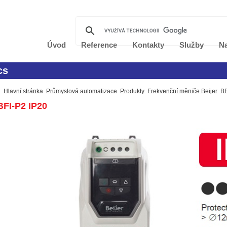
Úvod
Reference
Kontakty
Služby
Na
cs
Hlavní stránka
Průmyslová automatizace
Produkty
Frekvenční měniče Beijer
BF
FI-P2 IP20