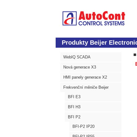
Produkty Beijer Electroni
WebIQ SCADA
B
Nová generace X3
HMI panely generace X2
Frekvenční měniče Beijer
BFI E3
BFI H3
BFI P2
BFI-P2 IP20
BFI-P2 IP55