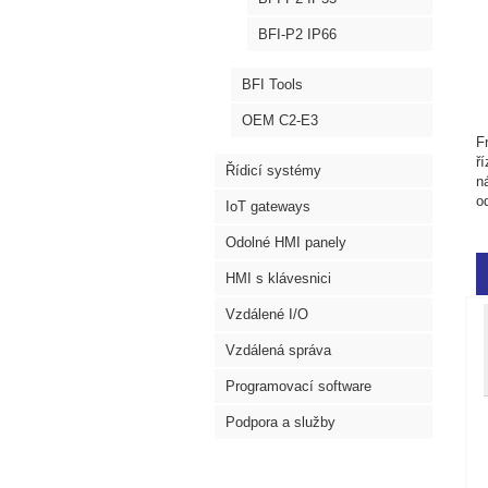
BFI-P2 IP66
BFI Tools
OEM C2-E3
F
ř
Řídicí systémy
n
o
IoT gateways
Odolné HMI panely
HMI s klávesnici
Vzdálené I/O
Vzdálená správa
Programovací software
Podpora a služby