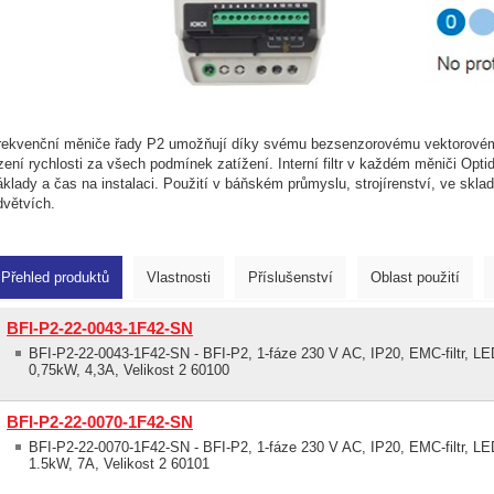
rekvenční měniče řady P2 umožňují díky svému bezsenzorovému vektorovém
ízení rychlosti za všech podmínek zatížení. Interní filtr v každém měniči Optid
áklady a čas na instalaci. Použití v báňském průmyslu, strojírenství, ve skl
dvětvích.
Přehled produktů
Vlastnosti
Příslušenství
Oblast použití
BFI-P2-22-0043-1F42-SN
BFI-P2-22-0043-1F42-SN - BFI-P2, 1-fáze 230 V AC, IP20, EMC-filtr, LED
0,75kW, 4,3A, Velikost 2 60100
BFI-P2-22-0070-1F42-SN
BFI-P2-22-0070-1F42-SN - BFI-P2, 1-fáze 230 V AC, IP20, EMC-filtr, LED
1.5kW, 7A, Velikost 2 60101