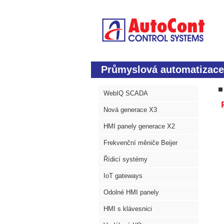
Průmyslová automatizace
WebIQ SCADA
P
Nová generace X3
HMI panely generace X2
Frekvenční měniče Beijer
Řídicí systémy
IoT gateways
Odolné HMI panely
HMI s klávesnici