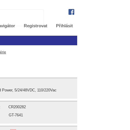
vigátor
Registrovat
Přihlásit
série
ld Power, 5/24/48VDC, 110/220Vac
:
CR200282
GT-7641