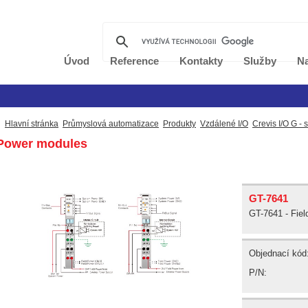
Úvod
Reference
Kontakty
Služby
Na
Hlavní stránka
Průmyslová automatizace
Produkty
Vzdálené I/O
Crevis I/O G - 
ower modules
GT-7641
GT-7641 - Fie
Objednací kód
P/N: